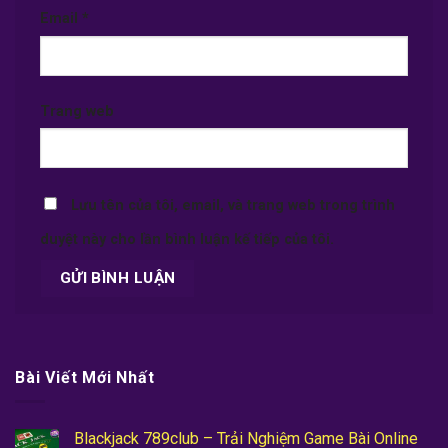
Email
*
Trang web
Lưu tên của tôi, email, và trang web trong trình
duyệt này cho lần bình luận kế tiếp của tôi.
Bài Viết Mới Nhất
Blackjack 789club – Trải Nghiệm Game Bài Online