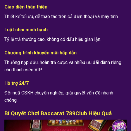
Giao diện thân thiện
Thiết kế tối ưu, dễ thao tác trên cả điện thoại và máy tính.
Luật chơi minh bạch
Tỷ lệ trả thưởng cao, không có dấu hiệu gian lận.
Chương trình khuyến mãi hấp dẫn
Thưởng nạp đầu, hoàn trả cược và nhiều ưu đãi dành riêng
cho thành viên VIP.
Hỗ trợ 24/7
Đội ngũ CSKH chuyên nghiệp, giải quyết vấn đề nhanh
chóng.
Bí Quyết Chơi Baccarat 789Club Hiệu Quả