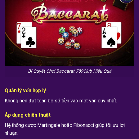
Bí Quyết Chơi Baccarat 789Club Hiệu Quả
Quản lý vốn hợp lý
Không nên đặt toàn bộ số tiền vào một ván duy nhất.
Áp dụng chiến thuật
Hệ thống cược Martingale hoặc Fibonacci giúp tối ưu lợi
nhuận.