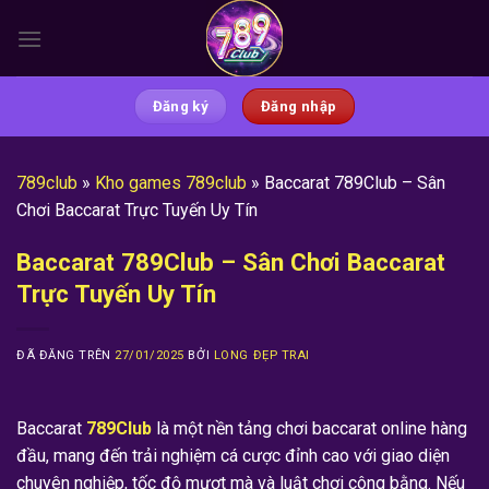
Chuyển
đến
nội
dung
Đăng ký
Đăng nhập
789club
»
Kho games 789club
»
Baccarat 789Club – Sân
Chơi Baccarat Trực Tuyến Uy Tín
Baccarat 789Club – Sân Chơi Baccarat
Trực Tuyến Uy Tín
ĐÃ ĐĂNG TRÊN
27/01/2025
BỞI
LONG ĐẸP TRAI
Baccarat
789Club
là một nền tảng chơi baccarat online hàng
đầu, mang đến trải nghiệm cá cược đỉnh cao với giao diện
chuyên nghiệp, tốc độ mượt mà và luật chơi công bằng. Nếu