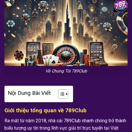
Về Chúng Tôi 789Club
Nội Dung Bài Viết
Giới thiệu tổng quan về 789Club
Ra mắt từ năm 2018, nhà cái 789Club nhanh chóng trở thành
biểu tượng uy tín trong lĩnh vực giải trí trực tuyến tại Việt