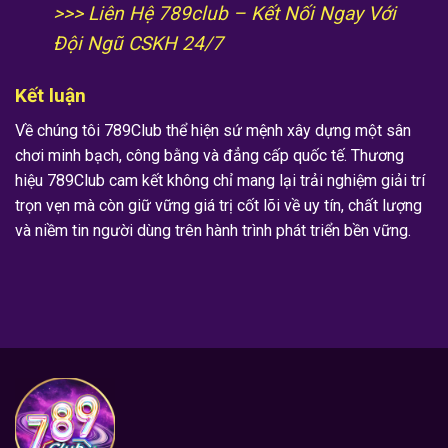
>>> Liên Hệ 789club – Kết Nối Ngay Với
Đội Ngũ CSKH 24/7
Kết luận
Về chúng tôi 789Club thể hiện sứ mệnh xây dựng một sân
chơi minh bạch, công bằng và đẳng cấp quốc tế. Thương
hiệu 789Club cam kết không chỉ mang lại trải nghiệm giải trí
trọn vẹn mà còn giữ vững giá trị cốt lõi về uy tín, chất lượng
và niềm tin người dùng trên hành trình phát triển bền vững.