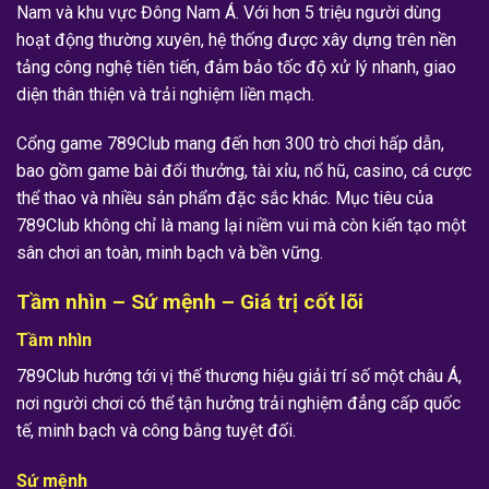
Nam và khu vực Đông Nam Á. Với hơn 5 triệu người dùng
hoạt động thường xuyên, hệ thống được xây dựng trên nền
tảng công nghệ tiên tiến, đảm bảo tốc độ xử lý nhanh, giao
diện thân thiện và trải nghiệm liền mạch.
Cổng game 789Club mang đến hơn 300 trò chơi hấp dẫn,
bao gồm game bài đổi thưởng, tài xỉu, nổ hũ, casino, cá cược
thể thao và nhiều sản phẩm đặc sắc khác. Mục tiêu của
789Club không chỉ là mang lại niềm vui mà còn kiến tạo một
sân chơi an toàn, minh bạch và bền vững.
Tầm nhìn – Sứ mệnh – Giá trị cốt lõi
Tầm nhìn
789Club hướng tới vị thế thương hiệu giải trí số một châu Á,
nơi người chơi có thể tận hưởng trải nghiệm đẳng cấp quốc
tế, minh bạch và công bằng tuyệt đối.
Sứ mệnh