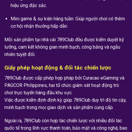
hiệu ứng đặc sắc.
Mini game & sự kiện hàng tuần: Giúp người chơi có thêm
cơ hội nhận thưởng hấp dẫn.
Mỗi sản phẩm tại nhà cái 789Club đều được kiểm duyệt kỹ
lưỡng, cam kết không gian minh bạch, công bằng và ngẫu
nhiên tuyệt đối.
Giấy phép hoạt động & đối tác chiến lược
789Club được cấp phép hợp pháp bởi Curacao eGaming và
PAGCOR Philippines, hai tổ chức giám sát hoạt động trò
chơi trực tuyến hàng đầu khu vực.
Việc được kiểm định định kỳ giúp 789Club duy trì độ tin cậy,
minh bạch trong mọi giao dịch và sản phẩm cung cấp.
Ngoài ra, 789Club còn hợp tác chiến lược với nhiều đối tác
quốc tế trong lĩnh vực thanh toán, bảo mật và công nghệ, bao