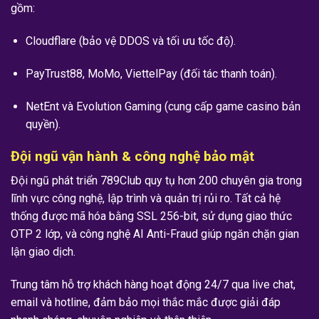
gồm:
Cloudflare (bảo vệ DDOS và tối ưu tốc độ).
PayTrust88, MoMo, ViettelPay (đối tác thanh toán).
NetEnt và Evolution Gaming (cung cấp game casino bản
quyền).
Đội ngũ vận hành & công nghệ bảo mật
Đội ngũ phát triển 789Club quy tụ hơn 200 chuyên gia trong
lĩnh vực công nghệ, lập trình và quản trị rủi ro. Tất cả hệ
thống được mã hóa bằng SSL 256-bit, sử dụng giao thức
OTP 2 lớp, và công nghệ AI Anti-Fraud giúp ngăn chặn gian
lận giao dịch.
Trung tâm hỗ trợ khách hàng hoạt động 24/7 qua live chat,
email và hotline, đảm bảo mọi thắc mắc được giải đáp