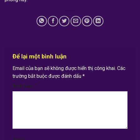
Để lại một bình luận
Email của bạn sẽ không được hiển thị công khai.
Các
trường bắt buộc được đánh dấu
*
Bình luận
*
Tên
*