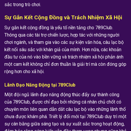
sắc trong trò chơi.
Sự Gắn Kết Cộng Đồng và Trách Nhiệm Xã Hội
Sự gắn kết cộng đồng là yếu tố nền tảng cho 789Club.
Thông qua các tài trợ chiến lược, hợp tác với những người
chơi ngành, và tham gia vào các sự kiện văn hóa, câu lạc bộ
kết nối sâu sắc với khán giả của mình. Hơn nữa, các khoản
đầu tư của nó vào bền vững và trách nhiệm xã hội phản ánh
một cam kết không chỉ đơn thuần là giải trí mà còn đóng góp
rộng hơn cho xã hội.
Lãnh Đạo Năng Động tại 789Club
Một đội ngũ lãnh đạo năng động thúc đẩy sự thành công
của 789Club, được chỉ đạo bởi những cá nhân chủ chốt có
chuyên môn liên quan dẫn dắt câu lạc bộ vào những lãnh thổ
chưa được khám phá. Triết lý đổi mới tại 789Club duy trì một
sự cân bằng giữa sáng tạo và sự xuất sắc trong hoạt động,