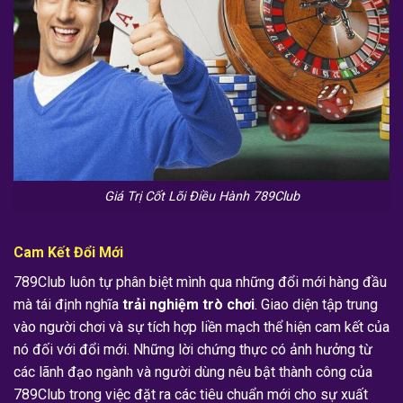
Giá Trị Cốt Lõi Điều Hành 789Club
Cam Kết Đổi Mới
789Club luôn tự phân biệt mình qua những đổi mới hàng đầu
mà tái định nghĩa
trải nghiệm trò chơi
. Giao diện tập trung
vào người chơi và sự tích hợp liền mạch thể hiện cam kết của
nó đối với đổi mới. Những lời chứng thực có ảnh hưởng từ
các lãnh đạo ngành và người dùng nêu bật thành công của
789Club trong việc đặt ra các tiêu chuẩn mới cho sự xuất