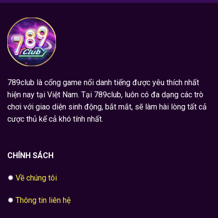
789club là cổng game nổi danh tiếng được yêu thích nhất
hiện nay tại Việt Nam. Tại 789club, luôn có đa dạng các trò
chơi với giao diện sinh động, bắt mắt, sẽ làm hài lòng tất cả
cược thủ kể cả khó tính nhất.
CHÍNH SÁCH
✹
Về chúng tôi
✹
Thông tin liên hệ